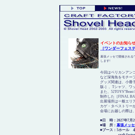
イベントのお知ら
［ワンダーフェスティ
幕張メッセで開催される
します!
今回はペリカンアン
など深海魚をモチー
グッズ関連は、小冊
版-］、Tシャツ、ワ
また、52TOYS”Beas
制作した［FINAL B
出展場所は一般エリ
カゲ・タペストリー
会場にお越しの際は、ぜ
■日 時：2027年7月26日
■場 所：
幕張メッセ
■ブース：5ホール 卓no.[5
craft factory