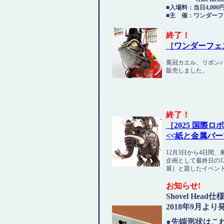
■入場料：当日4,000
■主 催：ワンダー
終了
！
［ワンダーフェス
冕冠カエル、リボン
販売しました。
終了
！
［2025 国際ロ
<<
紙と金属パー
12月3日から4日間
企画として最終日の1
展］と題したイベン
お知らせ
!
Shovel He
2018年9月よ
●先端形状はこ