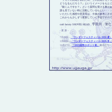
どうなるんだろう？』というイメージをもと
『動くんですか？』という質問を受ける事が
誰も見ていない時に活動しているらしい・・
いただいた感想や意見等は、今後の参考にさ
これからも少しずつ更新していく予定ですの
宇田川 誉仁
craft factory SHOVEL HEAD
- 更 新 -
..
7月16日
.
「ワンダーフェスティバル 2026 夏
..
1月31日
.
「ワンダーフェスティバル 2026 冬
..
11月27日
.
「2025国際ロボット展」
展示とワー