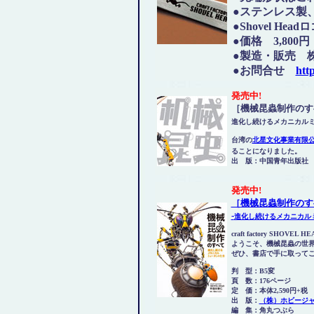
●ステンレス製
●Shovel Hea
●価格 3,800
●製造・販売 
●お問合せ
htt
発売中!
［機械昆蟲制作のす
進化し続けるメカニカル
台湾の
北星文化事業有限
ることになりました。
出 版：中国青年出版社
発売中!
［機械昆蟲制作のす
-
進化し続けるメカニカル
craft factory SHO
ようこそ、機械昆蟲の世
ぜひ、書店で手に取って
判 型：B5変
頁 数：176ページ
定 価：本体2,590円+税
出 版：
（株）ホビージ
編 集：角丸つぶら