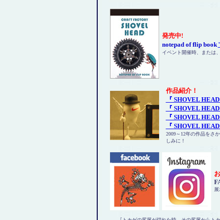
発売中!
notepad of flip book
イベント開催時、または
作品紹介！
『 SHOVEL HEAD 
『 SHOVEL HEAD 
『 SHOVEL HEAD 
『 SHOVEL HEAD 
2009～12年の作品
しみに！
F
展
『トカゲの尻尾が切れた時、その尻尾からト